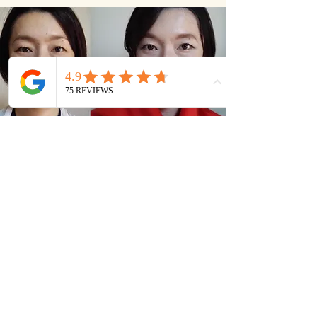
“
人生初のカラー診断にメイクアップ、新しい発見ばか
りでした！！似合わないカラーを顔にあてると、シミ
やクマが浮き上がって疲れて見えたり、逆に似合うカ
ラーだと、肌色がワントーン上がり、艶のある肌に見
えて…驚きました！。チークやリップなど、似合う色
も、今まで買ったことのない色ばかりだったので、ぜ
ひチャレンジしたいです。ありがとうございまし
た！。
”
— Ms. M. Takahashi ,
English Teacher