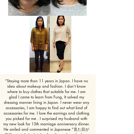
“
Staying more than 11 years in Japan. I have no
idea about makeup and fashion. I don’t know
where to buy clothes that suitable for me. I am
glad I came to learn from Fung, It solved my
dressing manner living in Japan. I never wear any
accessories, I am happy to find out what kind of
accessories for me. I love the earrings and clothing
you picked for me . I surprised my husband with
my new look for 13th marriage anniversary dinner.
He smiled and commented in Japanese “見た目が