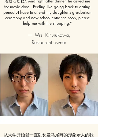
若返ったね”. And right after dinner, he asked me
for movie date. Feeling like going back to dating
period ♪I have to attend my daughter’s graduation
ceremony and new school entrance soon, please
help me with the shopping.
”
—
Mrs. K.Furukawa,
Restaurant owner
从大学开始就一直以长发马尾辫的形象示人的我