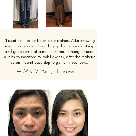
“
I used to shop for black color clothes. After knowing
my personal color, I stop buying black color clothing
and get colors that compliment me. I thought I need
a thick foundations to look flawless, after the makeup
lesson I learnt easy step to get luminous look.
.”
— Mrs. V. Arai, Housewife